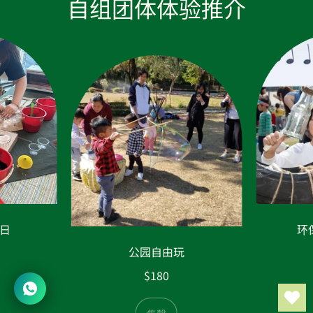
自组团体体验推介
日
环保
公园自由玩
$180